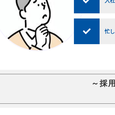
入社
忙し
～採